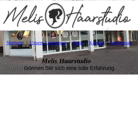
Startseite
Unsere Leistungen
Team
Kontakt
Impressum
Melis Haarstudio
Gönnen Sie sich eine tolle Erfahrung